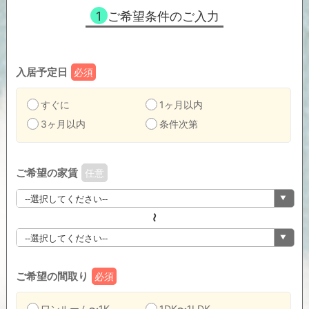
1
ご希望条件のご入力
入居予定日
必須
すぐに
1ヶ月以内
3ヶ月以内
条件次第
ご希望の家賃
任意
〜
ご希望の間取り
必須
ワンルーム〜1K
1DK〜1LDK