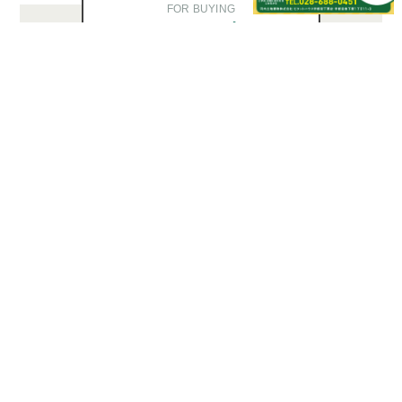
FOR BUYING
買いたい方へ
不動産購入でお悩みの方はこちら
居住用物件を
お探しの方
投資用物件を
お探しの方