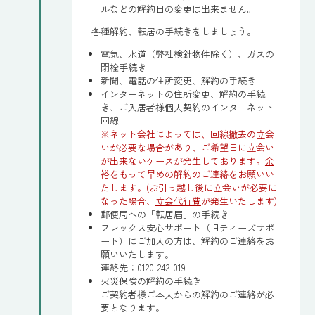
ルなどの解約日の変更は出来ません。
各種解約、転居の手続きをしましょう。
電気、水道（弊社検針物件除く）、ガスの
閉栓手続き
新聞、電話の住所変更、解約の手続き
インターネットの住所変更、解約の手続
き、ご入居者様個人契約のインターネット
回線
※ネット会社によっては、回線撤去の立会
いが必要な場合があり、ご希望日に立会い
が出来ないケースが発生しております。
余
裕をもって早めの
解約のご連絡をお願いい
たします。(お引っ越し後に立会いが必要に
なった場合、
立会代行費
が発生いたします)
郵便局への「転居届」の手続き
フレックス安心サポート（旧ティーズサポ
ート）にご加入の方は、解約のご連絡をお
願いいたします。
連絡先：0120-242-019
火災保険の解約の手続き
ご契約者様ご本人からの解約のご連絡が必
要となります。