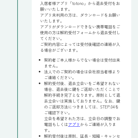
入居者様アプリ「totono」から退去受付をお
願いいたします。
アプリ未利用の方は、ダウンロードをお願い
いたします。
アプリがダウンロードできない携帯電話をご
使用の方は解約受付フォームから退去受付し
てください。
ご契約内容によっては受付後確認の連絡が入
る場合がございます。
契約者ご本人様からでない場合は受付出来
ません。
法人でのご契約の場合は会社担当者様より
ご連絡ください。
解約受付後、退去立会いをご希望されない
場合、退去後に鍵をご返却いただくことで
解約手続き完了となります。原則として退
去立会いは実施しておりません。なお、鍵
のご返却方法につきましては、STEP.04を
ご確認下さい。
立会を希望された方は、立会日の調整でお
電話もしくは
アプリ
からご連絡が入りま
す。
解約受付後は原則、延長・短縮・キャンセ