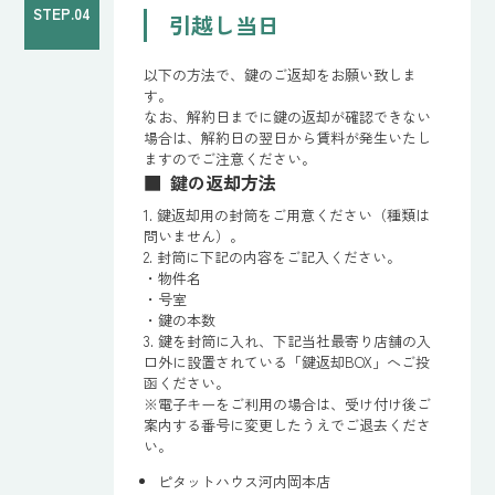
STEP.04
引越し当日
以下の方法で、鍵のご返却をお願い致しま
す。
なお、解約日までに鍵の返却が確認できない
場合は、解約日の翌日から賃料が発生いたし
ますのでご注意ください。
鍵の返却方法
1. 鍵返却用の封筒をご用意ください（種類は
問いません）。
2. 封筒に下記の内容をご記入ください。
・物件名
・号室
・鍵の本数
3. 鍵を封筒に入れ、下記当社最寄り店舗の入
口外に設置されている「鍵返却BOX」へご投
函ください。
※電子キーをご利用の場合は、受け付け後ご
案内する番号に変更したうえでご退去くださ
い。
ピタットハウス河内岡本店