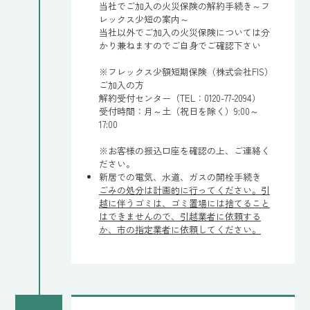
当社でご加入の火災保険の解約手続き～フ
レックス少短の案内～
当社以外でご加入の火災保険については分
かり兼ねますのでご自身でご確認下さい
※フレックス少額短期保険（株式会社FIS）
ご加入の方
解約受付センター（TEL：0120-77-2094）
受付時間：月～土（祝日を除く）9:00～
17:00
※お客様の振込口座を確認の上、ご連絡く
ださい。
新居での電気、水道、ガスの開栓手続き
ごみの処分は計画的に行ってください。引
越に伴うゴミは、ゴミ置場には捨てること
はできませんので、引越業者に依頼する
か、市の指定業者に依頼してください。