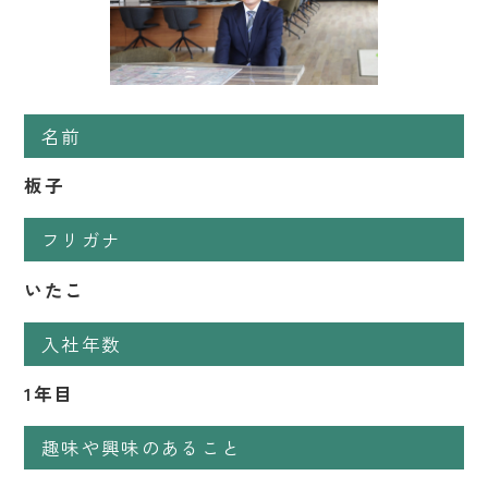
名前
板子
フリガナ
いたこ
入社年数
1年目
趣味や興味のあること