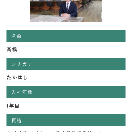
名前
高橋
フリガナ
たかはし
入社年数
1年目
資格