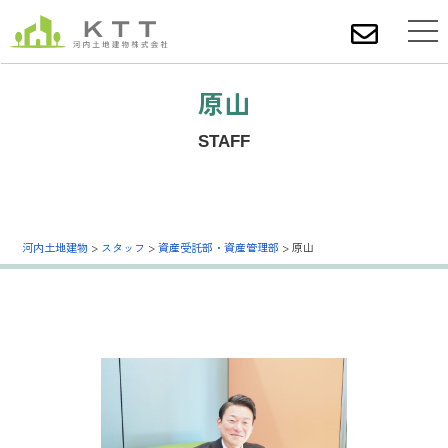
原山
STAFF
河内土地建物
>
スタッフ
>
資産受託部・資産管理部
>
原山