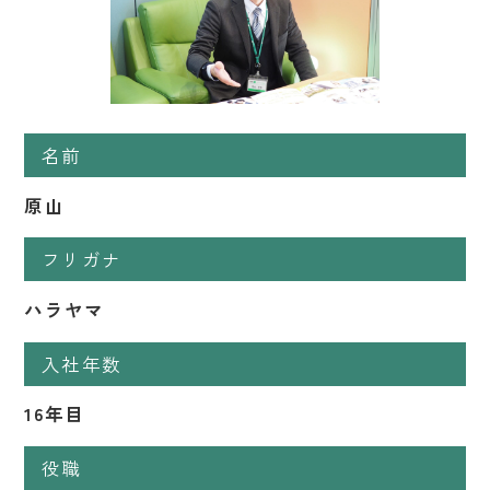
名前
原山
フリガナ
ハラヤマ
入社年数
16年目
役職