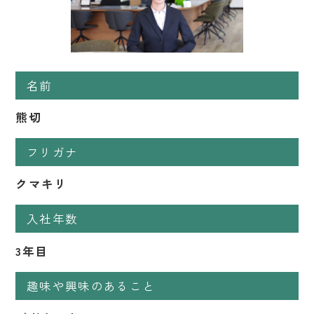
名前
熊切
フリガナ
クマキリ
入社年数
3年目
趣味や興味のあること