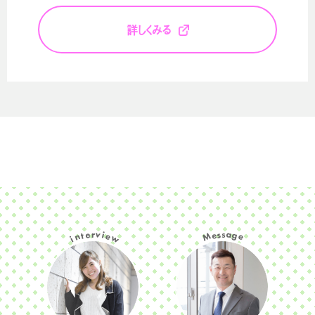
詳しくみる
a
e
v
s
r
s
g
e
t
i
M
e
n
e
w
i