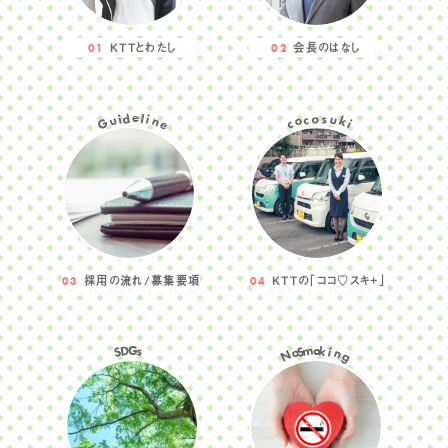
KTTとわたし
会長のはなし
01
02
d
o
e
s
i
l
c
u
u
i
o
n
k
G
c
e
i
採用の流れ/募集要項
KTTの｢ココ♡スキ+｣
03
04
m
D
G
o
S
S
k
s
o
i
n
N
g